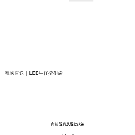
韓國直送｜𝗟𝗘𝗘牛仔揹孭袋
商舖
退貨及退款政策