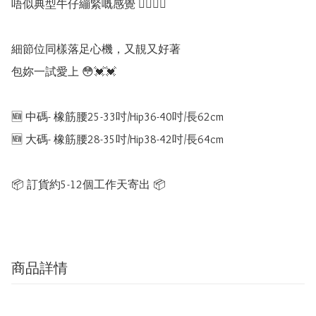
唔似典型牛仔繃緊嘅感覺 👍🏻👍🏻

細節位同樣落足心機，又靚又好著

包妳一試愛上 😳💓💓

🆕 中碼- 橡筋腰25-33吋/Hip36-40吋/長62cm

🆕 大碼- 橡筋腰28-35吋/Hip38-42吋/長64cm

📦 訂貨約5-12個工作天寄出 📦
商品詳情