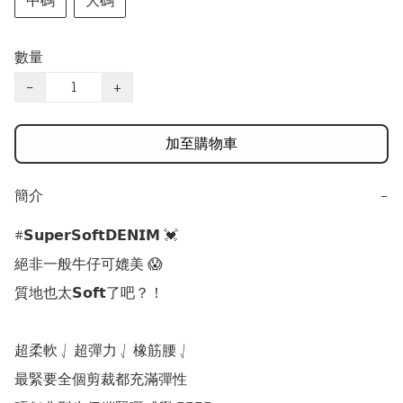
中碼
大碼
數量
−
+
加至購物車
簡介
−
#𝗦𝘂𝗽𝗲𝗿𝗦𝗼𝗳𝘁𝗗𝗘𝗡𝗜𝗠 💓

絕非一般牛仔可媲美 😱

質地也太𝗦𝗼𝗳𝘁了吧？！

超柔軟 ⎷ 超彈力 ⎷ 橡筋腰 ⎷

最緊要全個剪裁都充滿彈性
