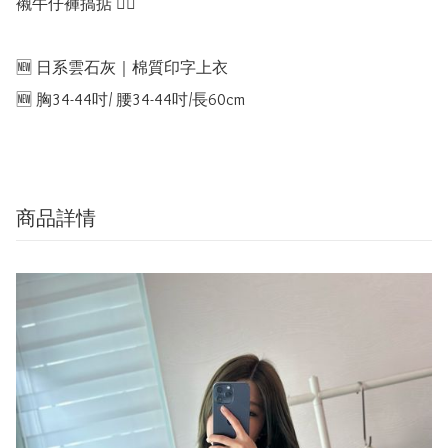
襯牛仔褲搞掂 👍🏻

🆕 日系雲石灰｜棉質印字上衣

🆕 胸34-44吋/ 腰34-44吋/長60cm
商品詳情